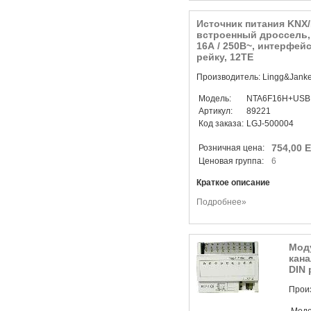
Источник питания KNX/E
встроенный дроссель,
16А / 250В~, интерфей
рейку, 12TE
Производитель: Lingg&Jank
Модель:
NTA6F16H+USB
Артикул:
89221
Код заказа:
LGJ-500004
754,00 
Розничная цена:
Ценовая группа:
6
Краткое описание
Подробнее»
Мод
кана
DIN 
Произ