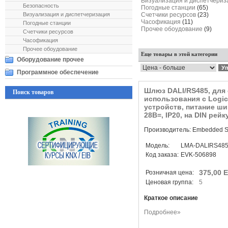
Визуализация и диспетчери
Безопасность
Погодные станции
(65)
Визуализация и диспетчеризация
Счетчики ресурсов
(23)
Часофикация
(11)
Погодные станции
Прочее обоудование
(9)
Счетчики ресурсов
Часофикация
Прочее обоудование
Еще товары в этой категории
Оборудование прочее
Программное обеспечение
Шлюз DALI/RS485, для
Поиск товаров
использования с Logic
устройств, питание ши
28В=, IP20, на DIN рейк
Производитель: Embedded S
Модель:
LMA-DALIRS48
Код заказа:
EVK-506898
375,00 
Розничная цена:
Ценовая группа:
5
Краткое описание
Подробнее»