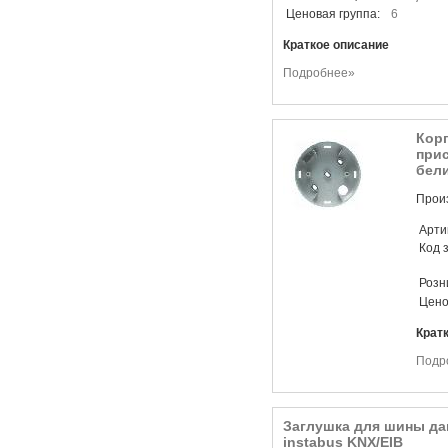
Ценовая группа:
6
Краткое описание
Подробнее»
Корп
прис
бел
Произ
Арти
Код 
Розн
Цено
Крат
Подр
Заглушка для шины да
instabus KNX/EIB