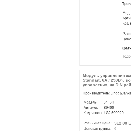
Произ
Моде
Арти
Код 
Розн
Цено
Крат
Подр
Модуль управления жа
Standart, 6А / 250В~, 
управления, на DIN рей
Производитель: Lingg&Jank
Модель:
J4F6H
Артикул:
89400
Код заказа:
LGJ-500020
312,00 
Розничная цена:
Ценовая группа:
6