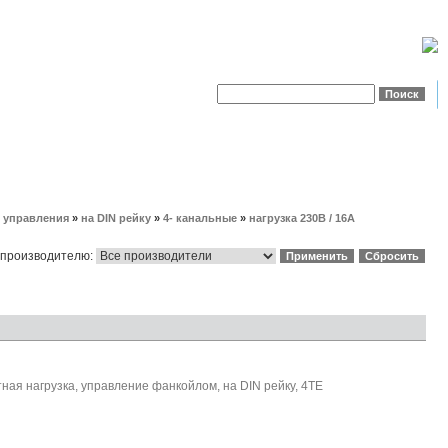
о управления
»
на DIN рейку
»
4- канальные
»
нагрузка 230В / 16А
 производителю:
тная нагрузка, управление фанкойлом, на DIN рейку, 4TE