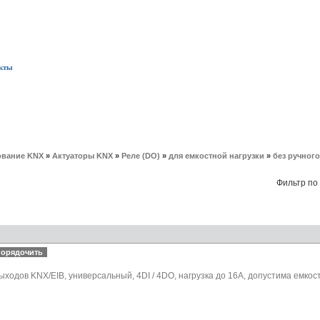
кты
вание KNX
»
Актуаторы KNX
»
Реле (DO)
»
для емкостной нагрузки
»
без ручног
Фильтр по
ыходов KNX/EIB, универсальный, 4DI / 4DO, нагрузка до 16А, допустима емкос