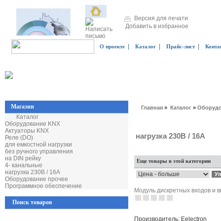
Версия для печати
Добавить в избранное
|
|
|
О проекте
Каталог
Прайс-лист
Конта
Магазин
Главная
»
Каталог
»
Оборудо
Каталог
Оборудование KNX
Актуаторы KNX
нагрузка 230В / 16А
Реле (DO)
для емкостной нагрузки
без ручного управления
на DIN рейку
Еще товары в этой категории
4- канальные
нагрузка 230В / 16А
Оборудование прочее
Программное обеспечение
Модуль дискретных входов и в
Поиск товаров
Производитель: Eelectron