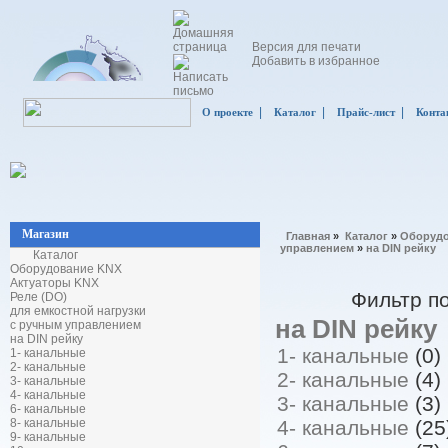
Версия для печати
Добавить в избранное
|
|
|
О проекте
Каталог
Прайс-лист
Конта
Магазин
Главная
»
Каталог
»
Оборудо
управлением
»
на DIN рейку
Каталог
Оборудование KNX
Актуаторы KNX
Фильтр п
Реле (DO)
для емкостной нагрузки
на DIN рейку
с ручным управлением
на DIN рейку
1- канальные
(0)
1- канальные
2- канальные
2- канальные
(4)
3- канальные
4- канальные
3- канальные
(3)
6- канальные
8- канальные
4- канальные
(25
9- канальные