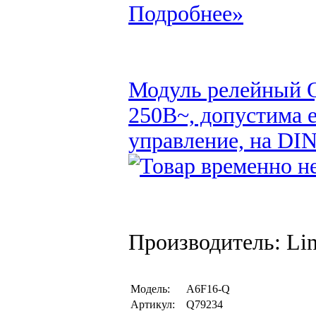
Подробнее»
Модуль релейный Q
250В~, допустима е
управление, на DIN
Производитель: Li
Модель:
A6F16-Q
Артикул:
Q79234