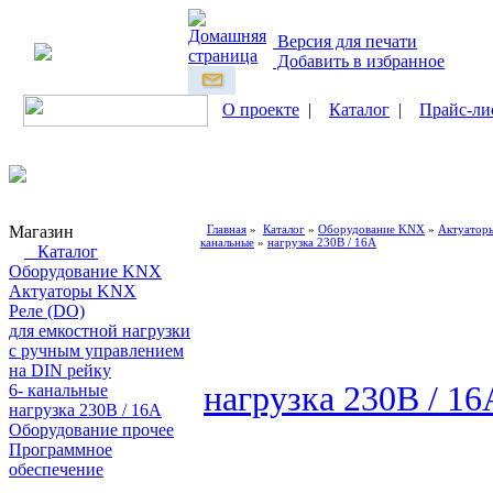
Версия для печати
Добавить в избранное
О проекте
|
Каталог
|
Прайс-ли
Магазин
Главная
»
Каталог
»
Оборудование KNX
»
Актуатор
канальные
»
нагрузка 230В / 16А
Каталог
Оборудование KNX
Актуаторы KNX
Реле (DO)
для емкостной нагрузки
с ручным управлением
на DIN рейку
нагрузка 230В / 16
6- канальные
нагрузка 230В / 16А
Оборудование прочее
Программное
обеспечение