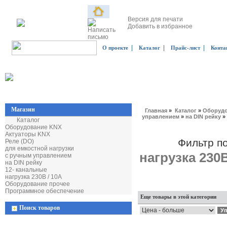
Версия для печати
Добавить в избранное
|
|
|
О проекте
Каталог
Прайс-лист
Конта
Магазин
Главная
»
Каталог
»
Оборудо
управлением
»
на DIN рейку
»
Каталог
Оборудование KNX
Актуаторы KNX
Фильтр п
Реле (DO)
для емкостной нагрузки
нагрузка 230В
с ручным управлением
на DIN рейку
12- канальные
нагрузка 230В / 10А
Оборудование прочее
Программное обеспечение
Еще товары в этой категории
Поиск товаров