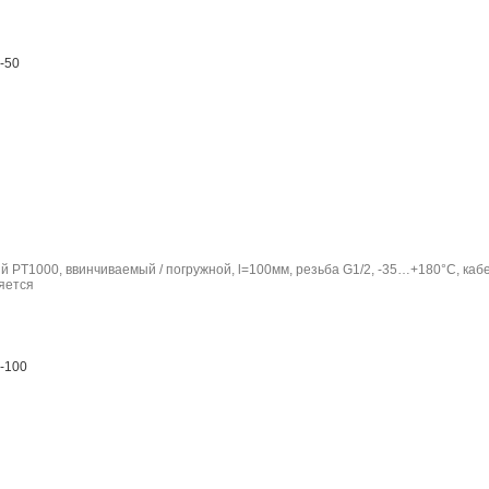
-50
 PT1000, ввинчиваемый / погружной, l=100мм, резьба G1/2, -35…+180°C, каб
-100