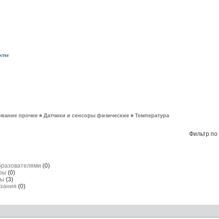
кты
вание прочее
»
Датчики и сенсоры физические
»
Температура
Фильтр по
образователями
(0)
уры
(0)
ты
(3)
рзания
(0)