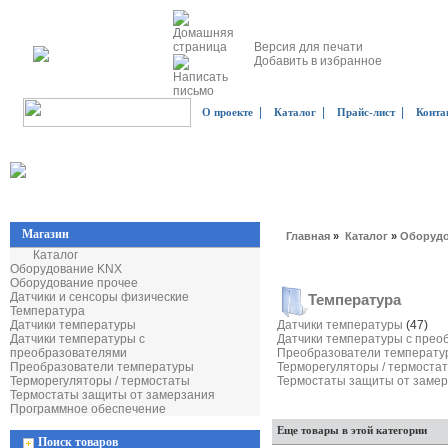
Версия для печати
Добавить в избранное
|
|
|
О проекте
Каталог
Прайс-лист
Конта
Магазин
Главная
»
Каталог
»
Оборудо
Каталог
Оборудование KNX
Оборудование прочее
Датчики и сенсоры физические
Температура
Температура
Датчики температуры
Датчики температуры
(47)
Датчики температуры с
Датчики температуры с пре
преобразователями
Преобразователи температ
Преобразователи температуры
Терморегуляторы / термоста
Терморегуляторы / термостаты
Термостаты защиты от заме
Термостаты защиты от замерзания
Программное обеспечение
Еще товары в этой категории
Поиск товаров