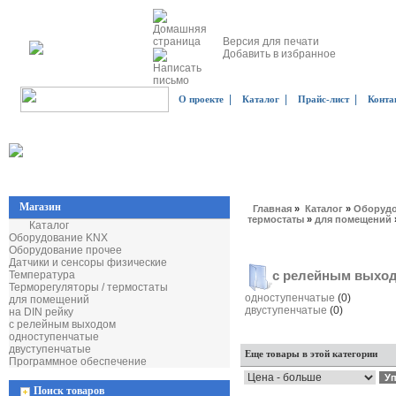
Версия для печати
Добавить в избранное
|
|
|
О проекте
Каталог
Прайс-лист
Конта
Магазин
Главная
»
Каталог
»
Оборудо
термостаты
»
для помещений
Каталог
Оборудование KNX
Оборудование прочее
Датчики и сенсоры физические
с релейным выхо
Температура
Терморегуляторы / термостаты
одноступенчатые
(0)
для помещений
двуступенчатые
(0)
на DIN рейку
с релейным выходом
одноступенчатые
двуступенчатые
Еще товары в этой категории
Программное обеспечение
Поиск товаров