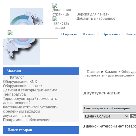
Версия для печати
Добавить в избранное
|
|
|
О проекте
Каталог
Прайс-лист
Конта
Магазин
Главная
»
Каталог
»
Оборудо
термостаты
»
для помещений
Каталог
Оборудование KNX
Оборудование прочее
Датчики и сенсоры физические
двуступенчатые
Температура
Терморегуляторы / термостаты
для помещений
настенные открытой установки
Еще товары в этой категории
с релейным выходом
двуступенчатые
Программное обеспечение
В данной категории нет товар
Поиск товаров