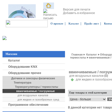
Версия для печати
Добавить в избранное
|
|
|
О проекте
Каталог
Прайс-лист
Конта
Магазин
Главная
»
Каталог
»
Оборудо
термостаты
»
ввинчиваемые /
Каталог
Оборудование KNX
ввинчиваемые / погру
Оборудование прочее
для воздушных каналов
(0)
Датчики и сенсоры физические
для жидких и газообраз
Температура
Терморегуляторы / термостаты
ввинчиваемые / погружные
Еще товары в этой категории
для воздушных каналов
для жидких и газообразных сред
Программное обеспечение
В данной категории нет товар