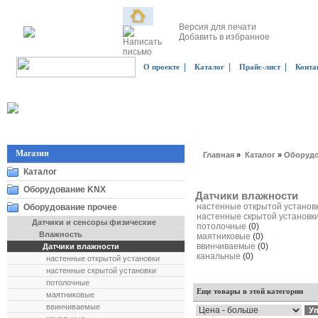
Версия для печати
Добавить в избранное
|
|
|
О проекте
Каталог
Прайс-лист
Конта
Магазин
Главная
»
Каталог
»
Оборудо
Каталог
Оборудование KNX
Датчики влажности
настенные открытой установ
Оборудование прочее
настенные скрытой установк
Датчики и сенсоры физические
потолочные
(0)
Влажность
маятниковые
(0)
ввинчиваемые
(0)
Датчики влажности
канальные
(0)
настенные открытой установки
настенные скрытой установки
потолочные
Еще товары в этой категории
маятниковые
ввинчиваемые