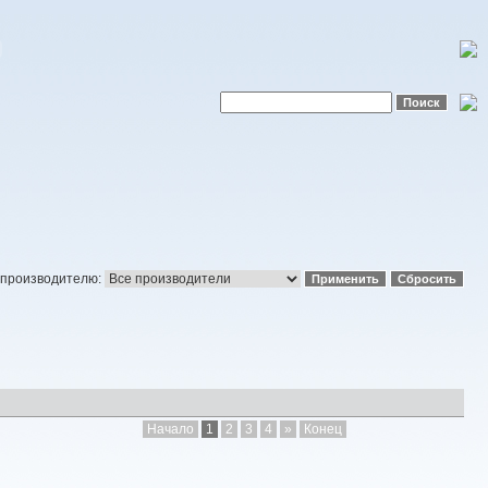
 производителю:
Начало
1
2
3
4
»
Конец