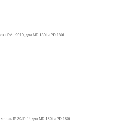
ок к RAL 9010, для MD 180i и PD 180i
ность IP 20/IP 44 для MD 180i и PD 180i