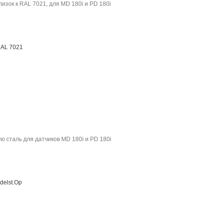
лизок к RAL 7021, для MD 180i и PD 180i
RAL 7021
 сталь для датчиков MD 180i и PD 180i
delst.Op