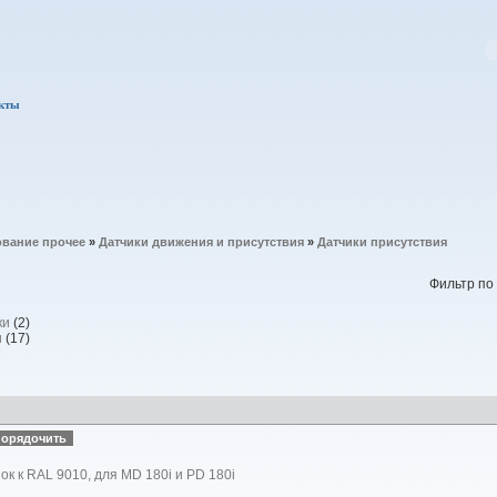
кты
вание прочее
»
Датчики движения и присутствия
»
Датчики присутствия
Фильтр по
ки
(2)
и
(17)
ок к RAL 9010, для MD 180i и PD 180i