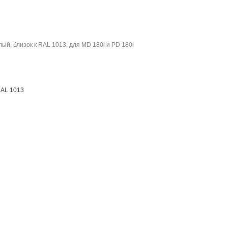
ый, близок к RAL 1013, для MD 180i и PD 180i
RAL 1013