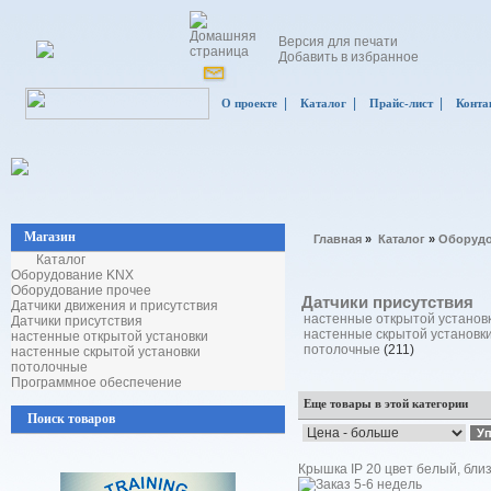
Версия для печати
Добавить в избранное
|
|
|
О проекте
Каталог
Прайс-лист
Конта
Магазин
Главная
»
Каталог
»
Оборудо
Каталог
Оборудование KNX
Оборудование прочее
Датчики присутствия
Датчики движения и присутствия
настенные открытой установ
Датчики присутствия
настенные скрытой установк
настенные открытой установки
потолочные
(211)
настенные скрытой установки
потолочные
Программное обеспечение
Еще товары в этой категории
Поиск товаров
Крышка IP 20 цвет белый, близ