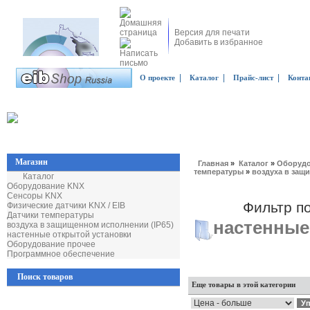
Версия для печати
Добавить в избранное
|
|
|
О проекте
Каталог
Прайс-лист
Конта
Магазин
Главная
»
Каталог
»
Оборудо
температуры
»
воздуха в защ
Каталог
Оборудование KNX
Сенсоры KNX
Фильтр п
Физические датчики KNX / EIB
Датчики температуры
настенные
воздуха в защищенном исполнении (IP65)
настенные открытой установки
Оборудование прочее
Программное обеспечение
Поиск товаров
Еще товары в этой категории