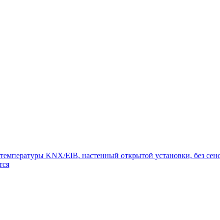
емпературы KNX/EIB, настенный открытой установки, без сенсо