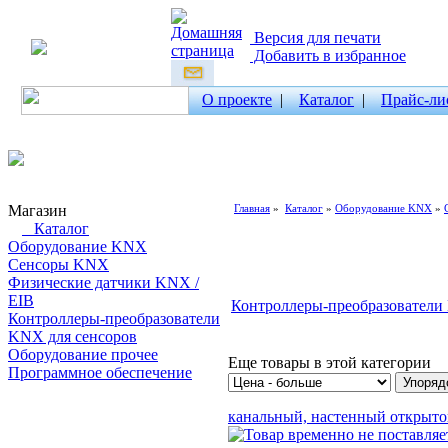
Версия для печати
Добавить в избранное
О проекте
|
Каталог
|
Прайс-ли
Магазин
Главная
»
Каталог
»
Оборудование KNX
»
Каталог
Оборудование KNX
Сенсоры KNX
Физические датчики KNX /
EIB
Контроллеры-преобразователи
Контроллеры-преобразователи
KNX для сенсоров
Оборудование прочее
Еще товары в этой категории
Программное обеспечение
Поиск товаров
канальный, настенный открытой