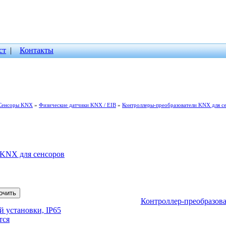
ст
|
Контакты
Сенсоры KNX
»
Физические датчики KNX / EIB
»
Контроллеры-преобразователи KNX для с
 KNX для сенсоров
Контроллер-преобразова
 установки, IP65