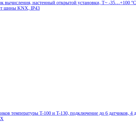
 вычисления, настенный открытой установки, T~ -35…+100 °C, 
от шины KNX, IP43
ков температуры T-100 и T-130, подключение до 6 датчиков, 4 
NX