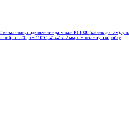
канальный, подключение датчиков PT1000 (кабель до 12м), упр
чений, от -20 до + 110°С, 41х41х22 мм, в монтажную коробку