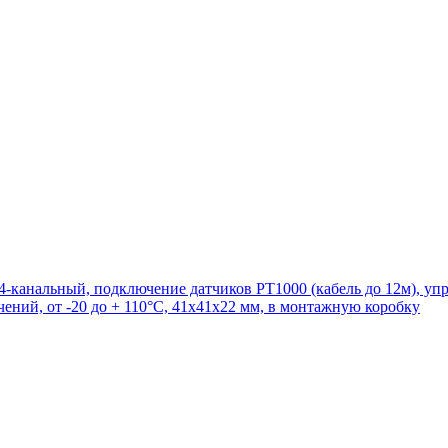
канальный, подключение датчиков PT1000 (кабель до 12м), упр
чений, от -20 до + 110°С, 41х41х22 мм, в монтажную коробку