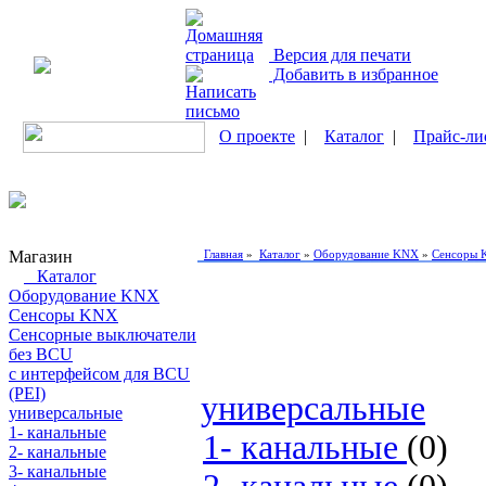
Версия для печати
Добавить в избранное
О проекте
|
Каталог
|
Прайс-ли
Магазин
Главная
»
Каталог
»
Оборудование KNX
»
Сенсоры
Каталог
Оборудование KNX
Сенсоры KNX
Сенсорные выключатели
без BCU
с интерфейсом для BCU
(PEI)
универсальные
универсальные
1- канальные
1- канальные
(0)
2- канальные
3- канальные