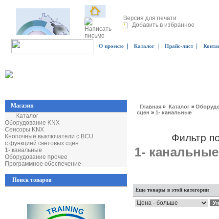
Версия для печати
Добавить в избранное
|
|
|
О проекте
Каталог
Прайс-лист
Конта
Магазин
Главная
»
Каталог
»
Оборудо
сцен
»
1- канальные
Каталог
Оборудование KNX
Сенсоры KNX
Фильтр п
Кнопочные выключатели с BCU
с функцией световых сцен
1- канальные
1- канальные
Оборудование прочее
Программное обеспечение
Поиск товаров
Еще товары в этой категории