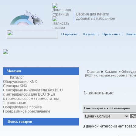
Версия для печати
Добавить в избранное
|
|
|
О проекте
Каталог
Прайс-лист
Конта
Магазин
Главная
»
Каталог
»
Оборудо
(PEI)
»
с термосенсором / тер
Каталог
Оборудование KNX
Сенсоры KNX
Сенсорные выключатели без BCU
1- канальные
с интерфейсом для BCU (PEI)
с термосенсором / термостатом
1- канальные
Оборудование прочее
Еще товары в этой категории
Программное обеспечение
Поиск товаров
В данной категории нет товар