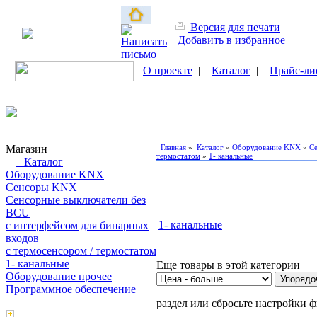
Версия для печати
Добавить в избранное
О проекте
|
Каталог
|
Прайс-ли
Магазин
Главная
»
Каталог
»
Оборудование KNX
»
С
термостатом
»
1- канальные
Каталог
Оборудование KNX
Сенсоры KNX
Сенсорные выключатели без
BCU
1- канальные
с интерфейсом для бинарных
входов
с термосенсором / термостатом
1- канальные
Еще товары в этой категории
Оборудование прочее
Программное обеспечение
раздел или сбросьте настройки ф
Поиск товаров