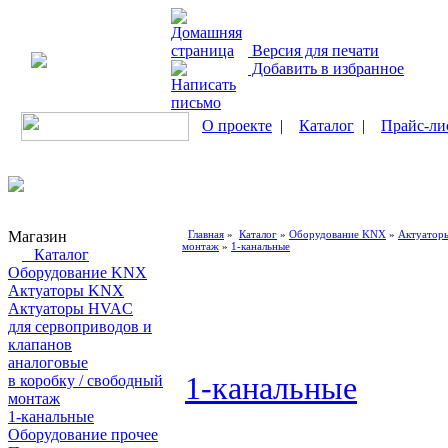
Версия для печати
Добавить в избранное
О проекте
|
Каталог
|
Прайс-ли
Магазин
Главная
»
Каталог
»
Оборудование KNX
»
Актуатор
монтаж
»
1-канальные
Каталог
Оборудование KNX
Актуаторы KNX
Актуаторы HVAC
для сервоприводов и
клапанов
аналоговые
1-канальные
в коробку / свободный
монтаж
1-канальные
Оборудование прочее