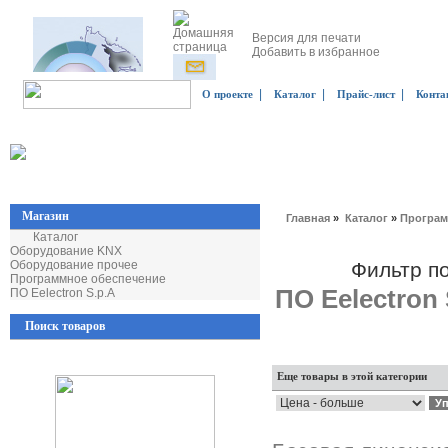
Версия для печати
Добавить в избранное
|
|
|
О проекте
Каталог
Прайс-лист
Конта
Магазин
Главная
»
Каталог
»
Програм
Каталог
Оборудование KNX
Оборудование прочее
Фильтр п
Программное обеспечение
ПО Eelectron 
ПО Eelectron S.p.A
Поиск товаров
Еще товары в этой категории