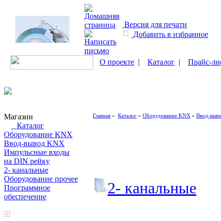
Версия для печати
Добавить в избранное
О проекте
|
Каталог
|
Прайс-ли
Магазин
Главная
»
Каталог
»
Оборудование KNX
»
Ввод-выв
Каталог
Оборудование KNX
Ввод-вывод KNX
Импульсные входы
на DIN рейку
2- канальные
Оборудование прочее
2- канальные
Программное
обеспечение
Поиск товаров