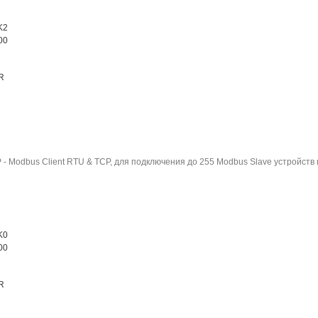
K2
00
R
- Modbus Client RTU & TCP, для подключения до 255 Modbus Slave устройств 
K0
00
R