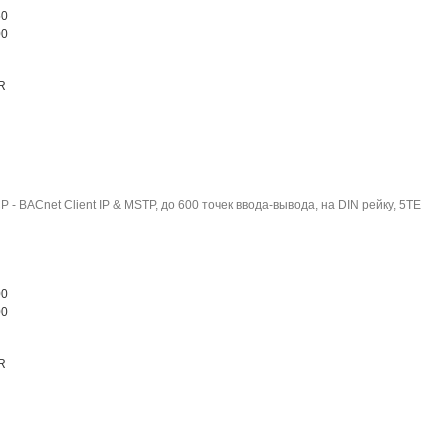
50
00
R
- BACnet Client IP & MSTP, до 600 точек ввода-вывода, на DIN рейку, 5TE
00
00
R