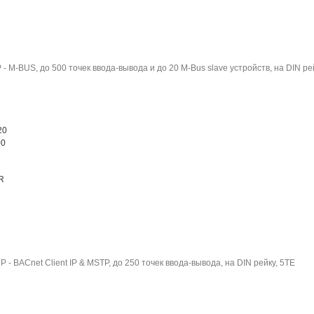
- M-BUS, до 500 точек ввода-вывода и до 20 M-Bus slave устройств, на DIN ре
20
00
R
- BACnet Client IP & MSTP, до 250 точек ввода-вывода, на DIN рейку, 5TE