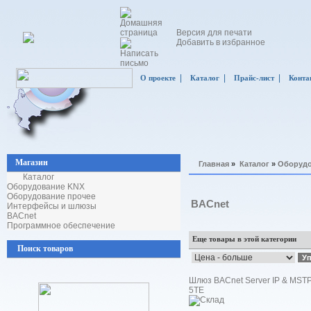
Версия для печати
Добавить в избранное
|
|
|
О проекте
Каталог
Прайс-лист
Конта
Магазин
Главная
»
Каталог
»
Оборудо
Каталог
Оборудование KNX
Оборудование прочее
BACnet
Интерфейсы и шлюзы
BACnet
Программное обеспечение
Еще товары в этой категории
Поиск товаров
Шлюз BACnet Server IP & MSTP 
5TE