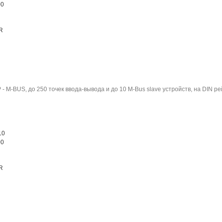
00
R
- M-BUS, до 250 точек ввода-вывода и до 10 M-Bus slave устройств, на DIN ре
10
00
R