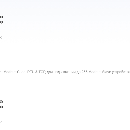
00
00
R
- Modbus Client RTU & TCP, для подключения до 255 Modbus Slave устройств к
50
00
R