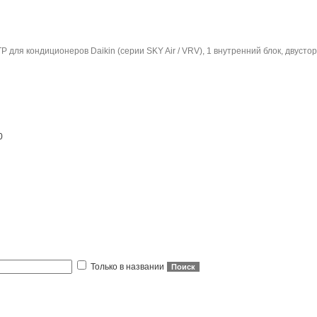
 для кондиционеров Daikin (серии SKY Air / VRV), 1 внутренний блок, двусто
0
Только в названии