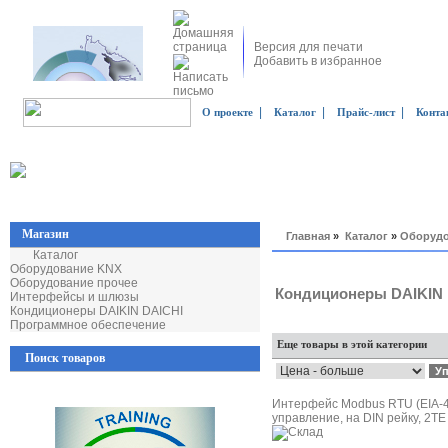
Версия для печати
Добавить в избранное
|
|
|
О проекте
Каталог
Прайс-лист
Конта
Магазин
Главная
»
Каталог
»
Оборудо
Каталог
Оборудование KNX
Оборудование прочее
Кондиционеры DAIKIN 
Интерфейсы и шлюзы
Кондиционеры DAIKIN DAICHI
Программное обеспечение
Еще товары в этой категории
Поиск товаров
Интерфейс Modbus RTU (EIA-48
управление, на DIN рейку, 2TE