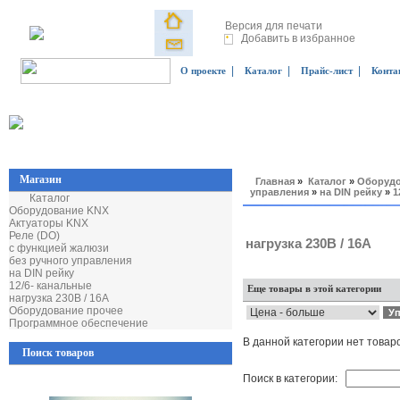
Версия для печати
Добавить в избранное
|
|
|
О проекте
Каталог
Прайс-лист
Конта
Магазин
Главная
»
Каталог
»
Оборудо
управления
»
на DIN рейку
»
1
Каталог
Оборудование KNX
Актуаторы KNX
Реле (DO)
нагрузка 230В / 16А
с функцией жалюзи
без ручного управления
на DIN рейку
12/6- канальные
Еще товары в этой категории
нагрузка 230В / 16А
Оборудование прочее
Программное обеспечение
В данной категории нет товар
Поиск товаров
Поиск в категории: