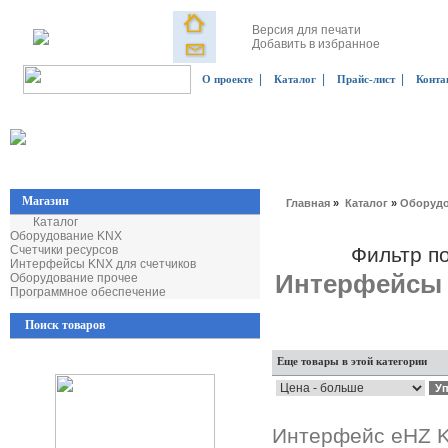
Версия для печати
Добавить в избранное
|
|
|
О проекте
Каталог
Прайс-лист
Конта
Магазин
Главная
»
Каталог
»
Оборудо
Каталог
Оборудование KNX
Счетчики ресурсов
Фильтр п
Интерфейсы KNX для счетчиков
Интерфейсы 
Оборудование прочее
Программное обеспечение
Поиск товаров
Еще товары в этой категории
Интерфейс eHZ KN