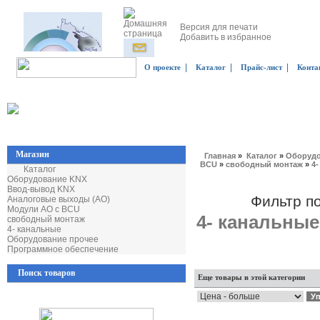
Версия для печати
Добавить в избранное
|
|
|
О проекте
Каталог
Прайс-лист
Конта
Магазин
Главная
»
Каталог
»
Оборудо
BCU
»
свободный монтаж
»
4
Каталог
Оборудование KNX
Ввод-вывод KNX
Фильтр п
Аналоговые выходы (AO)
Модули AO с BCU
4- канальные
свободный монтаж
4- канальные
Оборудование прочее
Программное обеспечение
Поиск товаров
Еще товары в этой категории