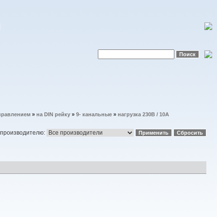
правлением
»
на DIN рейку
»
9- канальные
»
нагрузка 230В / 10А
 производителю: