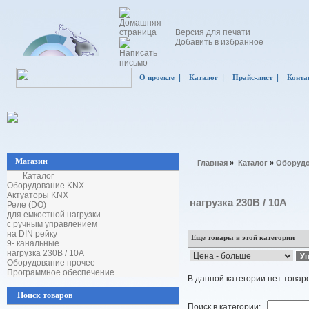
Версия для печати
Добавить в избранное
|
|
|
О проекте
Каталог
Прайс-лист
Конта
Магазин
Главная
»
Каталог
»
Оборудо
Каталог
Оборудование KNX
Актуаторы KNX
нагрузка 230В / 10А
Реле (DO)
для емкостной нагрузки
с ручным управлением
на DIN рейку
Еще товары в этой категории
9- канальные
нагрузка 230В / 10А
Оборудование прочее
Программное обеспечение
В данной категории нет товар
Поиск товаров
Поиск в категории: