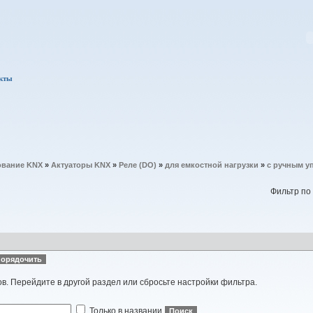
кты
вание KNX
»
Актуаторы KNX
»
Реле (DO)
»
для емкостной нагрузки
»
с ручным у
Фильтр по
ов. Перейдите в другой раздел или сбросьте настройки фильтра.
Только в названии