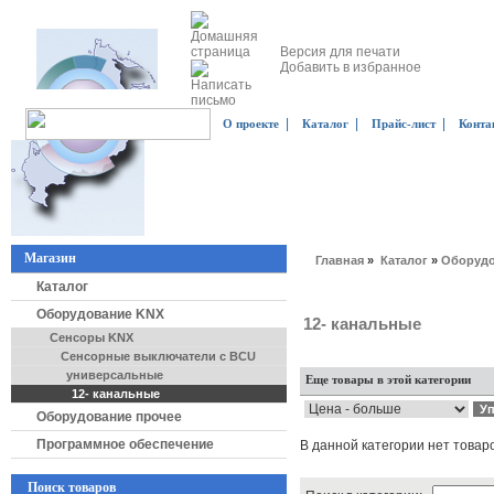
Версия для печати
Добавить в избранное
|
|
|
О проекте
Каталог
Прайс-лист
Конта
Магазин
Главная
»
Каталог
»
Оборудо
Каталог
Оборудование KNX
12- канальные
Сенсоры KNX
Сенсорные выключатели с BCU
универсальные
Еще товары в этой категории
12- канальные
Оборудование прочее
Программное обеспечение
В данной категории нет товар
Поиск товаров