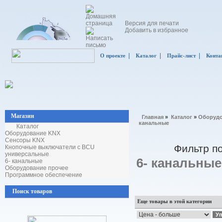
Версия для печати
Добавить в избранное
|
|
|
О проекте
Каталог
Прайс-лист
Конта
Магазин
Главная
»
Каталог
»
Оборудо
канальные
Каталог
Оборудование KNX
Сенсоры KNX
Фильтр п
Кнопочные выключатели с BCU
универсальные
6- канальные
6- канальные
Оборудование прочее
Программное обеспечение
Поиск товаров
Еще товары в этой категории