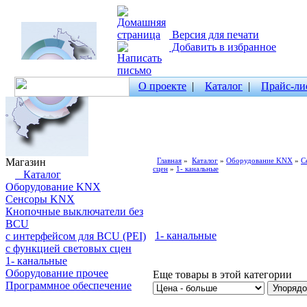
Версия для печати
Добавить в избранное
О проекте
|
Каталог
|
Прайс-ли
Магазин
Главная
»
Каталог
»
Оборудование KNX
»
С
сцен
»
1- канальные
Каталог
Оборудование KNX
Сенсоры KNX
Кнопочные выключатели без
BCU
1- канальные
с интерфейсом для BCU (PEI)
с функцией световых сцен
1- канальные
Оборудование прочее
Еще товары в этой категории
Программное обеспечение