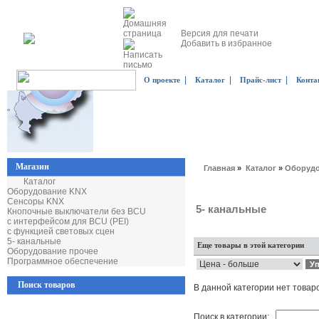
Версия для печати
Добавить в избранное
|
|
|
О проекте
Каталог
Прайс-лист
Конта
Магазин
Главная
»
Каталог
»
Оборудо
Каталог
Оборудование KNX
Сенсоры KNX
5- канальные
Кнопочные выключатели без BCU
с интерфейсом для BCU (PEI)
с функцией световых сцен
5- канальные
Еще товары в этой категории
Оборудование прочее
Программное обеспечение
Поиск товаров
В данной категории нет товар
Поиск в категории: