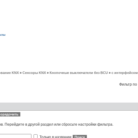
кты
вание KNX
»
Сенсоры KNX
»
Кнопочные выключатели без BCU
»
с интерфейсом 
Фильтр по
ов. Перейдите в другой раздел или сбросьте настройки фильтра.
Только в названии