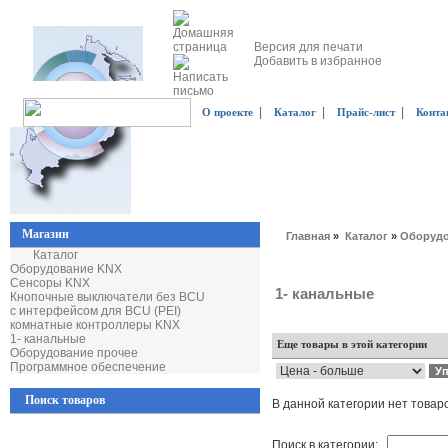
Версия для печати
Добавить в избранное
|
|
|
О проекте
Каталог
Прайс-лист
Конта
Магазин
Главная
»
Каталог
»
Оборудо
Каталог
Оборудование KNX
Сенсоры KNX
1- канальные
Кнопочные выключатели без BCU
с интерфейсом для BCU (PEI)
комнатные контроллеры KNX
1- канальные
Еще товары в этой категории
Оборудование прочее
Программное обеспечение
Поиск товаров
В данной категории нет товар
Поиск в категории: