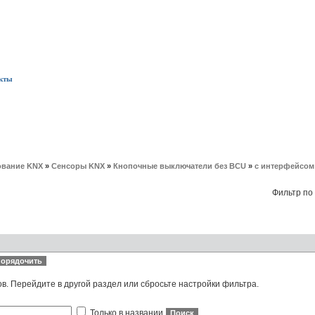
кты
вание KNX
»
Сенсоры KNX
»
Кнопочные выключатели без BCU
»
с интерфейсом 
Фильтр по
ов. Перейдите в другой раздел или сбросьте настройки фильтра.
Только в названии