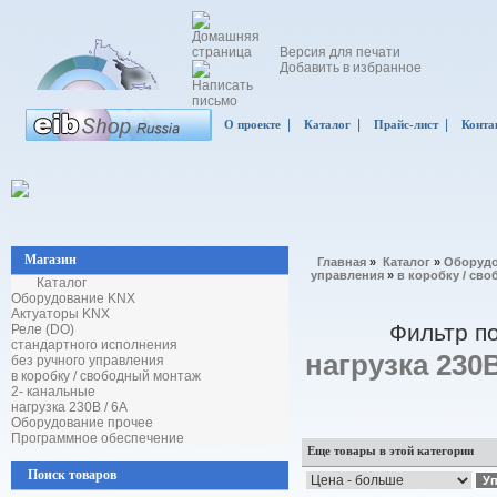
Версия для печати
Добавить в избранное
|
|
|
О проекте
Каталог
Прайс-лист
Конта
Магазин
Главная
»
Каталог
»
Оборудо
управления
»
в коробку / св
Каталог
Оборудование KNX
Актуаторы KNX
Фильтр п
Реле (DO)
стандартного исполнения
нагрузка 230В
без ручного управления
в коробку / свободный монтаж
2- канальные
нагрузка 230В / 6А
Оборудование прочее
Программное обеспечение
Еще товары в этой категории
Поиск товаров