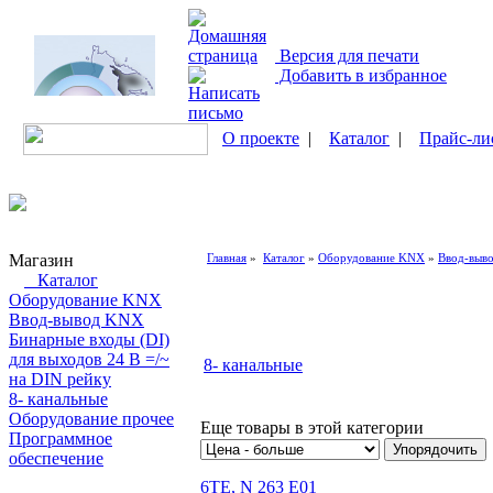
Версия для печати
Добавить в избранное
О проекте
|
Каталог
|
Прайс-ли
Магазин
Главная
»
Каталог
»
Оборудование KNX
»
Ввод-выв
Каталог
Оборудование KNX
Ввод-вывод KNX
Бинарные входы (DI)
для выходов 24 В =/~
8- канальные
на DIN рейку
8- канальные
Оборудование прочее
Еще товары в этой категории
Программное
обеспечение
6TE, N 263 E01