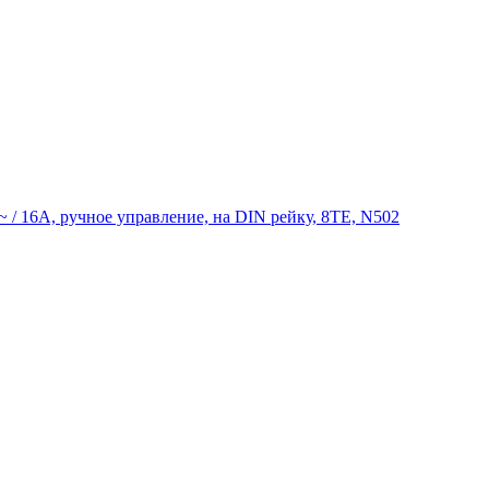
/ 16А, ручное управление, на DIN рейку, 8TE, N502