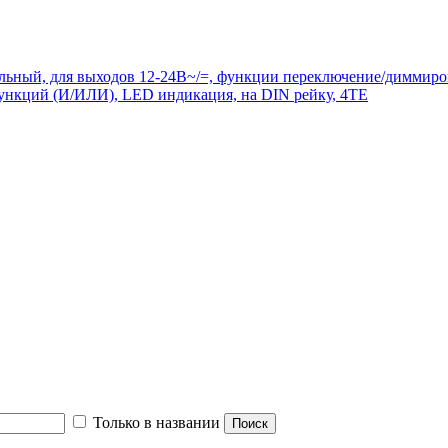
ьный, для выходов 12-24В~/=, функции переключение/диммирова
функций (И/ИЛИ), LED индикация, на DIN рейку, 4TE
Только в названии