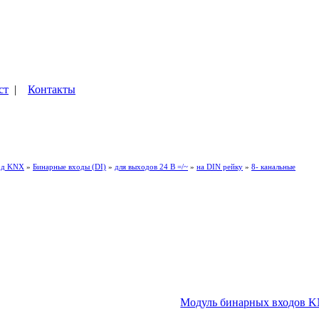
ст
|
Контакты
од KNX
»
Бинарные входы (DI)
»
для выходов 24 В =/~
»
на DIN рейку
»
8- канальные
Модуль бинарных входов KN