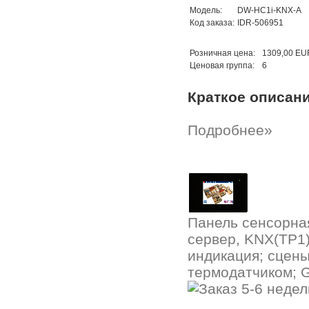
Модель:
DW-HC1i-KNX-A
Код заказа:
IDR-506951
Розничная цена:
1309,00 EU
Ценовая группа:
6
Краткое описан
Подробнее»
Панель сенсорная
сервер, KNX(TP1)
индикация; сцены
термодатчиком; G