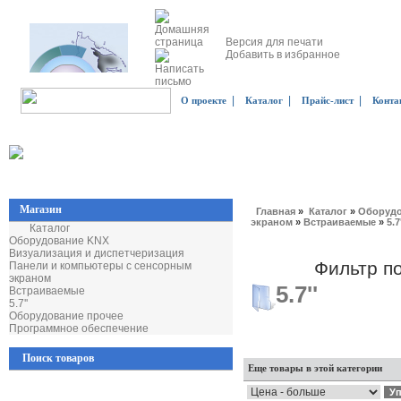
Версия для печати
Добавить в избранное
|
|
|
О проекте
Каталог
Прайс-лист
Конта
Магазин
Главная
»
Каталог
»
Оборудо
экраном
»
Встраиваемые
»
5.7
Каталог
Оборудование KNX
Визуализация и диспетчеризация
Фильтр п
Панели и компьютеры с сенсорным
экраном
5.7''
Встраиваемые
5.7''
Оборудование прочее
Программное обеспечение
Поиск товаров
Еще товары в этой категории