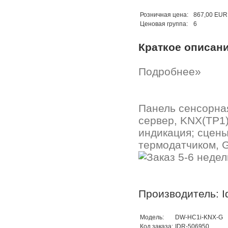
Розничная цена:
867,00 EUR
Ценовая группа:
6
Краткое описан
Подробнее»
Панель сенсорная
сервер, KNX(TP1)
индикация; сцены
термодатчиком, G
Производитель: I
Модель:
DW-HC1i-KNX-G
Код заказа:
IDR-506950