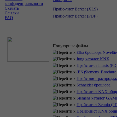
конфиденциальности
Скачать
Прайс-лист Berker (XLS)
Ссылки
Прайс-лист Berker (PDF)
FAQ
Популярные файлы
Elka брошюра Novelties
Jung каталог KNX
Прайс-лист Intesis (PD
(EN)Siemens_Brochu
Прайс лист распрода
Schneider брошюра...
Прайс-лист KNX общ
Siemens каталог GAM
Прайс-лист Zennio (P
Прайс-лист KNX общ