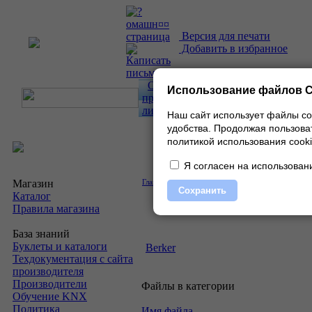
Версия для печати
Добавить в избранное
О
Использование файлов C
проекте
|
Каталог
|
Прайс-
лист
|
Контакты
Наш сайт использует файлы co
удобства.
Продолжая пользоват
политикой использования cooki
Я согласен на использовани
Магазин
Главная
»
Скачать
»
Прайс-листы
»
Berker
Сохранить
Каталог
Правила магазина
База знаний
Буклеты и каталоги
Berker
Техдокументация с сайта
производителя
Производители
Файлы в категории
Обучение KNX
Политика
Имя файла