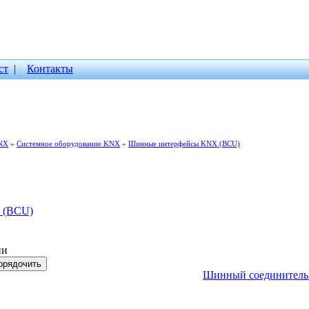
ст
|
Контакты
NX
»
Системное оборудование KNX
»
Шинные интерфейсы KNX (BCU)
 (BCU)
ии
Шинный соединитель R