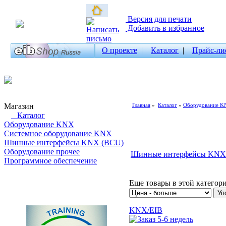
Версия для печати
Добавить в избранное
О проекте
|
Каталог
|
Прайс-ли
Магазин
Главная
»
Каталог
»
Оборудование K
Каталог
Оборудование KNX
Системное оборудование KNX
Шинные интерфейсы KNX (BCU)
Оборудование прочее
Шинные интерфейсы KNX
Программное обеспечение
Поиск товаров
Еще товары в этой категор
KNX/EIB