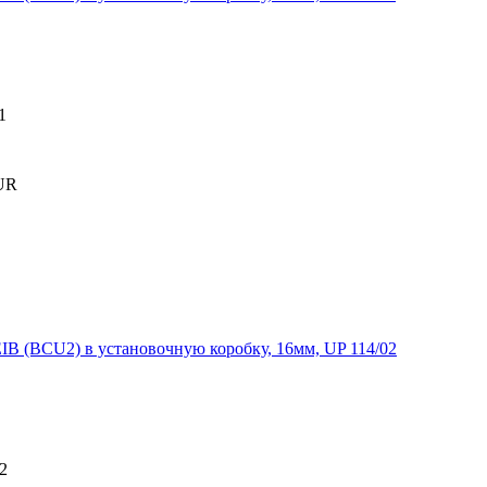
1
UR
 (BCU2) в установочную коробку, 16мм, UP 114/02
2