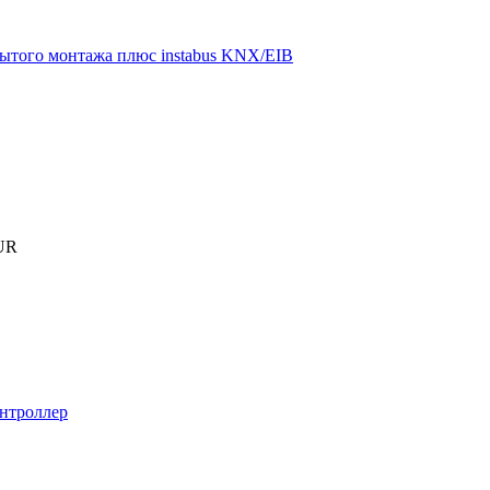
ытого монтажа плюс instabus KNX/EIB
UR
нтроллер