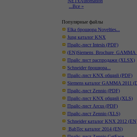
NETxAutomation
...Все »
Популярные файлы
Elka брошюра Novelties...
Jung каталог KNX
Прайс-лист Intesis (PDF)
(EN)Siemens_Brochure_GAMMA_
Прайс лист распродажи (XLSX)
Schneider брошюра...
Прайс-лист KNX общий (PDF)
Siemens каталог GAMMA 2011 (
Прайс-лист Zennio (PDF)
Прайс-лист KNX общий (XLS)
Прайс-лист Arcus (PDF)
Прайс-лист Zennio (XLS)
Schneider каталог KNX 2012 (EN
BabTec каталог 2014 (EN)
Прайс-лист Zennio GetFace...