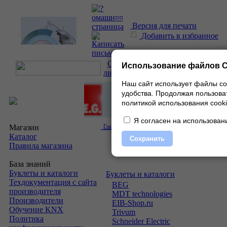
Версия для печати
Добавить в избранное
О проекте
|
Каталог
|
Прайс-
Использование файлов C
лист
|
Контакты
Наш сайт использует файлы co
удобства.
Продолжая пользоват
политикой использования cooki
Я согласен на использовани
Магазин
Главная
» Скачать
Каталог
Сохранить
Правила магазина
База знаний
Буклеты и каталоги
Буклеты и каталоги
Техдокументация с сайта
BEG
производителя
MDT technologies
Производители
EIB-Shop.ru
Обучение KNX
Trivum
Политика
Schneider Electric