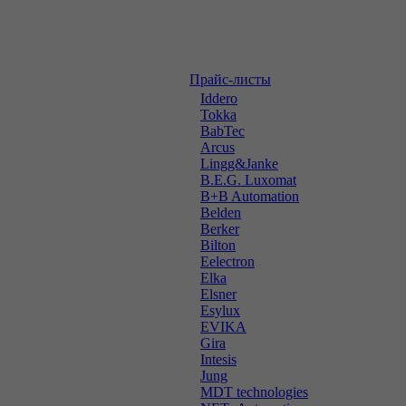
Прайс-листы
Iddero
Tokka
BabTec
Arcus
Lingg&Janke
B.E.G. Luxomat
B+B Automation
Belden
Berker
Bilton
Eelectron
Elka
Elsner
Esylux
EVIKA
Gira
Intesis
Jung
MDT technologies