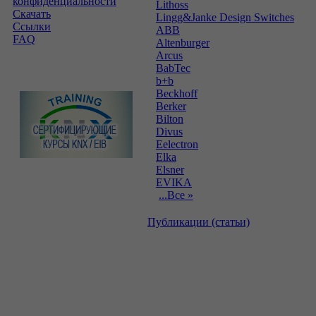
конфиденциальности
Lithoss
Скачать
Lingg&Janke Design Switches
Ссылки
ABB
FAQ
Altenburger
Arcus
BabTec
b+b
Beckhoff
Berker
Bilton
Divus
Eelectron
Elka
Elsner
EVIKA
...Все »
Публикации (статьи)