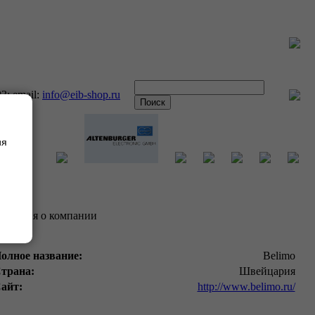
93; email:
info@eib-shop.ru
ия
ведения о компании
олное название:
Belimo
трана:
Швейцария
айт:
http://www.belimo.ru/