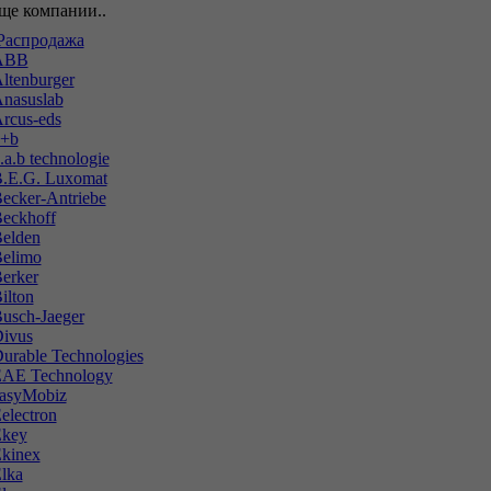
ще компании..
аспродажа
ABB
ltenburger
nasuslab
rcus-eds
+b
.a.b technologie
.E.G. Luxomat
ecker-Antriebe
eckhoff
elden
elimo
erker
ilton
usch-Jaeger
ivus
urable Technologies
AE Technology
asyMobiz
electron
key
kinex
lka