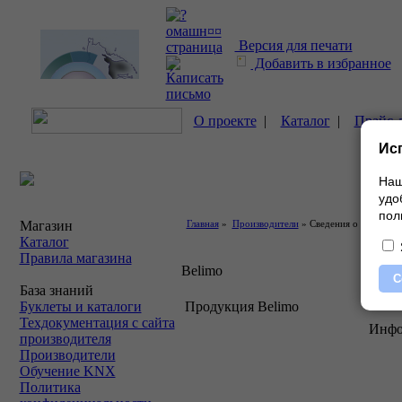
Версия для печати
Добавить в избранное
О проекте
|
Каталог
|
Прайс-
Ис
Наш
удо
пол
Магазин
Главная
»
Производители
» Сведения о компании
Каталог
Правила магазина
Belimo
С
База знаний
Буклеты и каталоги
Продукция Belimo
Техдокументация с сайта
Инфо
производителя
Производители
Обучение KNX
Политика