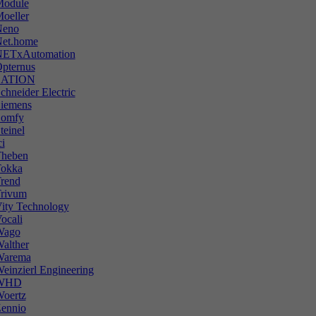
odule
oeller
Neno
et.home
ETxAutomation
pternus
SATION
chneider Electric
iemens
omfy
teinel
ci
heben
okka
rend
rivum
ity Technology
ocali
Wago
alther
Warema
einzierl Engineering
WHD
oertz
ennio