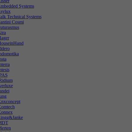
lsner
mbedded Systems
sylux
alk Techniсal Systems
antini Cosmi
uturasmus
ira
ager
ouseinHand
ddero
ndomotika
nsta
nterra
ntesis
PAS
Ridium
verluxe
andei
ung
nxconcept
omtech
onnex
ingg&Janke
MDT
erten