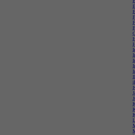
E
E
E
F
F
F
G
H
H
I
I
I
I
I
I
i
I
J
J
K
K
K
L
M