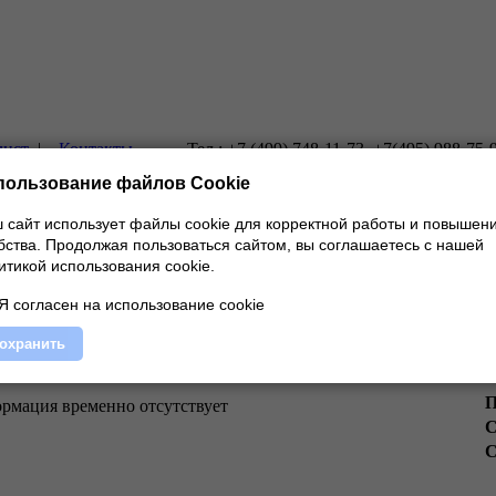
лист
|
Контакты
Тел.: +7 (499) 748-11-73, +7(495) 988-75-
пользование файлов Cookie
 сайт использует файлы cookie для корректной работы и повышен
бства.
Продолжая пользоваться сайтом, вы соглашаетесь с нашей
итикой использования cookie.
Я согласен на использование cookie
С
охранить
П
рмация временно отсутствует
С
С