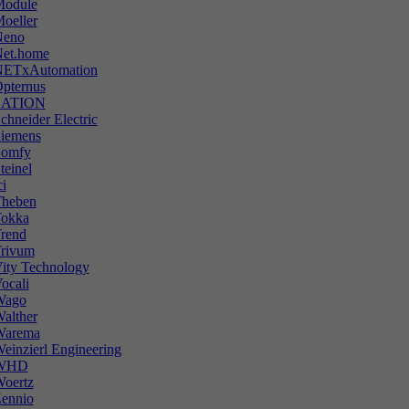
odule
oeller
Neno
et.home
ETxAutomation
pternus
SATION
chneider Electric
iemens
omfy
teinel
ci
heben
okka
rend
rivum
ity Technology
ocali
Wago
alther
Warema
einzierl Engineering
WHD
oertz
ennio