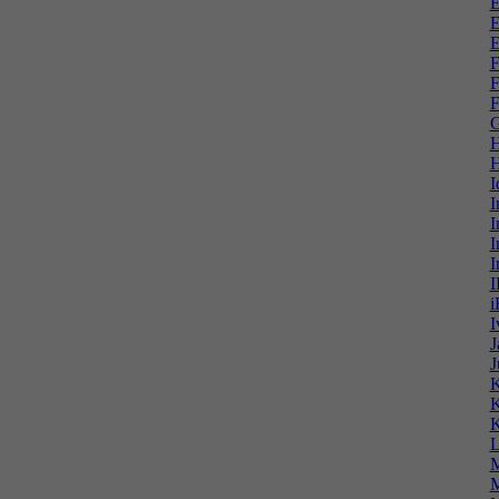
E
E
E
F
F
F
G
H
H
I
I
I
I
I
I
i
I
J
J
K
K
K
L
M