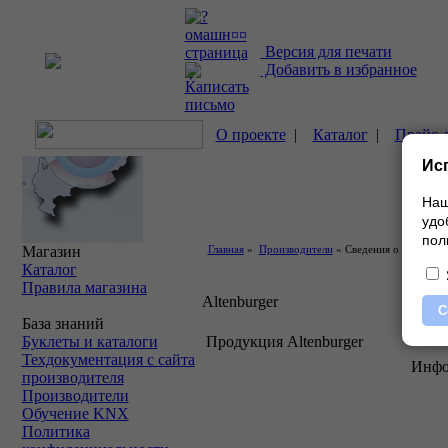
Версия для печати
Добавить в избранное
О проекте
|
Каталог
|
Прайс-
Ис
Наш
удо
пол
Магазин
Главная
»
Производители
» Сведения о компании
Каталог
Правила магазина
Altenburger
С
База знаний
Буклеты и каталоги
Продукция Altenburger
Техдокументация с сайта
Инфо
производителя
Производители
Обучение KNX
Политика