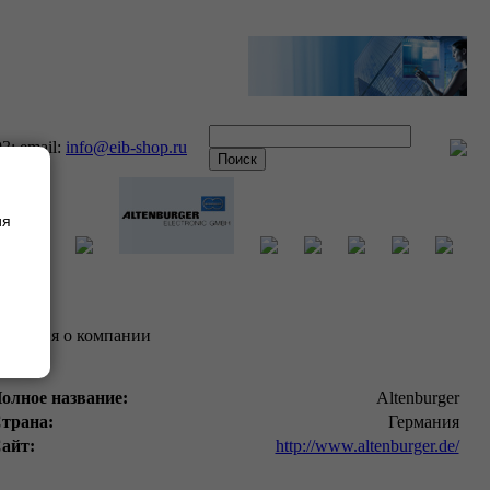
93; email:
info@eib-shop.ru
ия
ведения о компании
олное название:
Altenburger
трана:
Германия
айт:
http://www.altenburger.de/