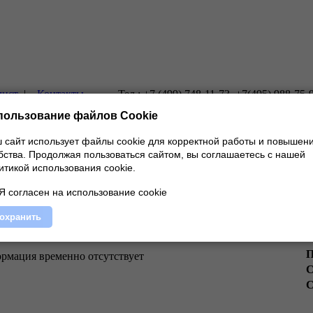
лист
|
Контакты
Тел.: +7 (499) 748-11-73, +7(495) 988-75-
пользование файлов Cookie
 сайт использует файлы cookie для корректной работы и повышен
бства.
Продолжая пользоваться сайтом, вы соглашаетесь с нашей
итикой использования cookie.
Я согласен на использование cookie
С
охранить
П
рмация временно отсутствует
С
С