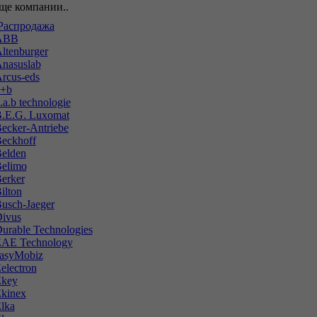
ще компании..
аспродажа
ABB
ltenburger
nasuslab
rcus-eds
+b
.a.b technologie
.E.G. Luxomat
ecker-Antriebe
eckhoff
elden
elimo
erker
ilton
usch-Jaeger
ivus
urable Technologies
AE Technology
asyMobiz
electron
key
kinex
lka