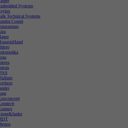
lsner
mbedded Systems
sylux
alk Techniсal Systems
antini Cosmi
uturasmus
ira
ager
ouseinHand
ddero
ndomotika
nsta
nterra
ntesis
PAS
Ridium
verluxe
andei
ung
nxconcept
omtech
onnex
ingg&Janke
MDT
erten