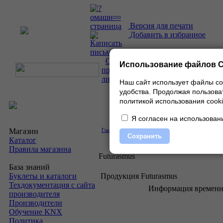
Версия для печати
Добавить в избранное
О
Использование файлов C
проекте
|
Каталог
|
Прайс-
лист
|
Контакты
Наш сайт использует файлы co
удобства.
Продолжая пользоват
политикой использования cooki
Я согласен на использовани
Магазин
Главная
»
Производители
» Сведения о компании
Сохранить
Каталог
Правила магазина
Futurasmus
База знаний
Буклеты и каталоги
Продукция Futurasmus
Техдокументация с сайта
Информация временно
производителя
Производители
Обучение KNX
Политика