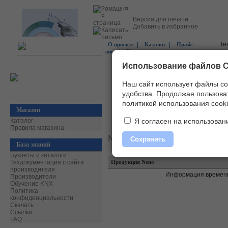
Версия для печати
Добавить в избранное
|
|
Те
О проекте
Каталог
Прайс-
|
лист
Контакты
Использование файлов C
Наш сайт использует файлы co
удобства.
Продолжая пользоват
политикой использования cooki
Магазин
Главная
»
Производители
» Сведения 
Каталог
Я согласен на использовани
Правила магазина
Neno
Сохранить
База знаний
Буклеты и каталоги
Техдокументация с сайта
Продукция Neno
производителя
Информация временн
Производители
Обучение KNX
Политика
конфиденциальности
Скачать
Ссылки
FAQ