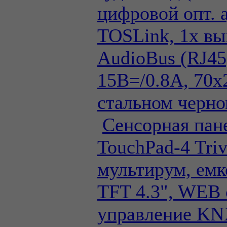
цифровой опт. 
TOSLink, 1х вы
AudioBus (RJ45
15В=/0.8А, 70х
стальном черно
Сенсорная па
TouchPad-4 Tri
мультирум, емк
TFT 4.3", WEB 
управление KN