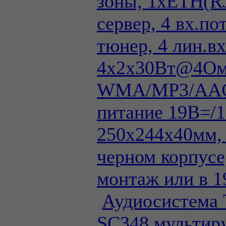
зоны, 1xETH(R
сервер, 4 вх.по
тюнер, 4 лин.вх
4х2х30Вт@4Ом
WMA/MP3/AAC
питание 19В=/1
250х244х40мм, 
черном корпусе
монтаж или в 1
Аудиосистема
SС348 мультиру