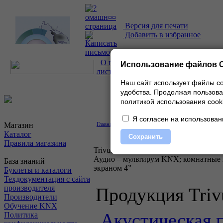
Версия для печати
Добавить в избранное
О проекте
|
Каталог
|
Прайс-
Использование файлов C
лист
|
Контакты
Наш сайт использует файлы co
удобства.
Продолжая пользоват
политикой использования cooki
Я согласен на использован
Магазин
Главная
»
Производители
» Сведения о компании
Каталог
Сохранить
Правила магазина
Trivum
Аудио – мультирум KNX; комнатные
База знаний
экраном 4”
Буклеты и каталоги
Техдокументация с сайта
производителя
Продукция Tri
Производители
Обучение KNX
Акустическая 
Политика