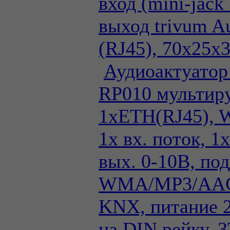
вход (mini-jack
выход trivum A
(RJ45), 70х25х
Аудиоактуатор
RP010 мультиру
1xETH(RJ45), 
1х вх. поток, 1
вых. 0-10В, по
WMA/MP3/AAC
KNX, питание 
на DIN рейку, 