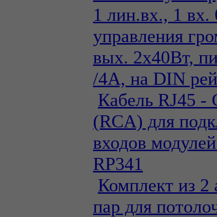
1 лин.вх., 1 вх.
управления гро
вых. 2x40Вт, п
/4А, на DIN рей
Кабель RJ45 - 
(RCA) для под
входов модулей
RP341
Комплект из 2
пар для потоло