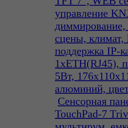
TFT 7", WEB се
управление KN
диммирование,
сцены, климат,
поддержка IP-к
1xETH(RJ45), 
5Вт, 176x110x1
алюминий, цвет
Сенсорная па
TouchPad-7 Tri
мультирум, емк