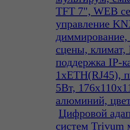
TFT 7", WEB се
управление KN
диммирование,
сцены, климат,
поддержка IP-к
1xETH(RJ45), 
5Вт, 176x110x1
алюминий, цве
Цифровой адап
систем Trivum