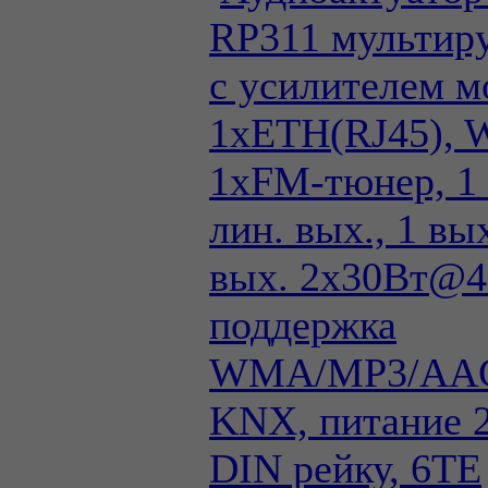
RP311 мультиру
с усилителем м
1xETH(RJ45), 
1хFM-тюнер, 1 л
лин. вых., 1 вы
вых. 2х30Вт@
поддержка
WMA/MP3/AAC
KNX, питание 2
DIN рейку, 6TE