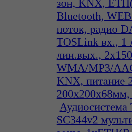
зон, KNX, ETH(
Bluetooth, WEB-
поток, радио 
TOSLink вх., 1 
лин.вых., 2х1
WMA/MP3/AAC
KNX, питание 
200х200х68мм,
Аудиосистема
SC344v2 мульти