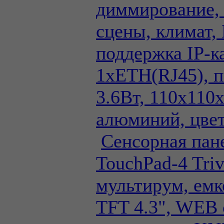
диммирование,
сцены, климат,
поддержка IP-к
1xETH(RJ45), 
3.6Вт, 110x110
алюминий, цвет
Сенсорная па
TouchPad-4 Tri
мультирум, емк
TFT 4.3", WEB 