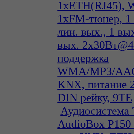
1xETH(RJ45), 
1хFM-тюнер, 1 
лин. вых., 1 вы
вых. 2х30Вт@
поддержка
WMA/MP3/AAC
KNX, питание 
DIN рейку, 9TE
Аудиосистема 
AudioBox P150 