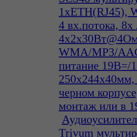
1xETH(RJ45), 
4 вх.потока, 8х 
4х2х30Вт@4Ом
WMA/MP3/AAC
питание 19В=/1
250х244х40мм, 
черном корпусе
монтаж или в 1
Аудиоусилите
Trivum мультир