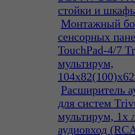
стойки и шкаф
Монтажный бо
сенсорных пан
TouchPad-4/7 T
мультирум,
104х82(100)x6
Расширитель а
для систем Tri
мультирум, 1х
аудиовход (RCA