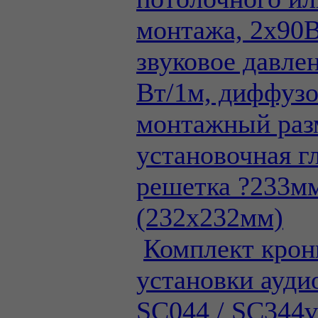
монтажа, 2х90
звуковое давле
Вт/1м, диффузо
монтажный раз
установочная г
решетка ?233м
(232х232мм)
Комплект крон
установки ауди
SC044 / SC344v2