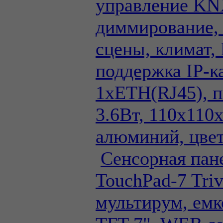
управление KN
диммирование,
сцены, климат,
поддержка IP-к
1xETH(RJ45), 
3.6Вт, 110x110
алюминий, цве
Сенсорная па
TouchPad-7 Tri
мультирум, емк