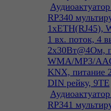
Аудиоактуатор
RP340 мультиру
1xETH(RJ45), 
1 вх. поток, 4 в
2х30Вт@4Ом, 
WMA/MP3/AAC
KNX, питание 
DIN рейку, 9TE
Аудиоактуатор
RP341 мультиру