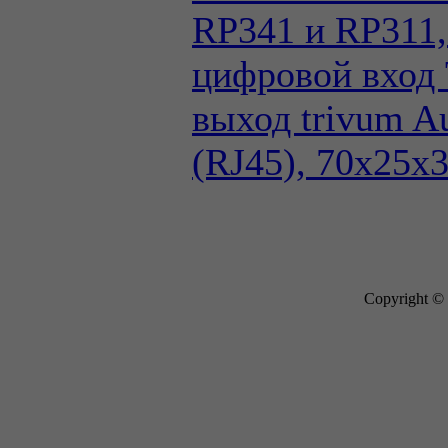
RP341 и RP311,
цифровой вход 
выход trivum A
(RJ45), 70х25х
Copyright ©