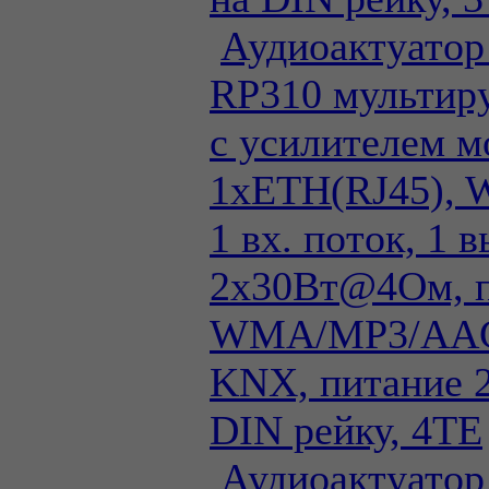
Аудиоактуатор
RP310 мультиру
с усилителем м
1xETH(RJ45), 
1 вх. поток, 1 в
2х30Вт@4Ом, 
WMA/MP3/AAC
KNX, питание 2
DIN рейку, 4TE
Аудиоактуатор