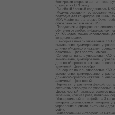
блокировки скорости вентилятора, ру
статусе, на DIN рейку
Линейный / зонный соединитель KNX/
Модуль отладки и тестирования устр
подходит для конфигурации шины DA
MDA Master на платформе Dows; соб
обновлена онлайн через USB.
Передатчик инфракрасного сигнала 
обучения от любых инфракрасных пе
до 255 кодов, можно использовать д
кондиционерами.
Сенсорная панель управления KNX с
выключение, диммирование, управле
длинного/короткого нажатия, сценар
алюминий. Цвет золото шампань
Сенсорная панель управления KNX с
выключение, диммирование, управле
длинного/короткого нажатия, сценар
алюминий. Цвет серебро
Сенсорная панель управления KNX с
выключение, диммирование, управле
длинного/короткого нажатия, сценар
алюминий. Цвет серый
Термостат управления фанкойлом, д
автоматическое/ручное управление, 
Цвета: черный титаниум, золотое ша
керамика, красная роза, полярный се
Универсальный интерфейс на 3-канал
контроль диммирования, контроль уп
управление сценами, счетчики и друг
рейку.
Универсальный интерфейс на 6-канал