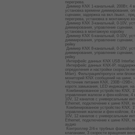
перегрева.
Диммер KNX 1-канальный, 200Вт, 4 в
установка времени диммирования, оп
сценами, задержка на вкл./выкл., пр
перегрева, установка в монтажную ко
Диммер KNX 3-канальный, 0-10V, ус
диммирования, управление сценами, з
установка в монтажную коробку
Диммер KNX 6-канальный, 0-10V, ус
диммирования, управление сценами, з
рейку
Диммер KNX 8-канальный, 0-10V, ус
диммирования, управление сценами, з
рейку
Интерфейс данных KNX USB Interface
Интерфейс данных KNX-IP, поддержк
определения и настройки скорости пе
Мбит). Фильтрация/пропуск или блок
мониторий KNX сообщений на шине, н
Источник питания KNX, 230В~/29В=, 
коротк.замыкания, LED индикация, на
Комбинированное устройство KNX, 1
управления жалюзи и фен-койлом, 4 
10V, 12 каналов с универсальным ин
Ethernet, подключение к шине KNX, в
Комбинированное устройство KNX, 1
управления жалюзи и фен-койлом, 4 
10V, 12 каналов с универсальным ин
Ethernet, подключение к шине KNX, п
аудио
Контроллер 2/4-х трубных фанкойлов
клапанами, 3 скорости вращения вен