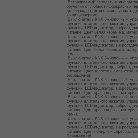
Встраиваемый передатчик инфракрас
обучения от любых инфракрасных пе
до 255 кодов, можно использовать д
кондиционерами.
Выключатель KNX 8-кнопочный, упра
функция длительного нажатия, управ
функции, LED-индикатор, виброотдача
питание. Цвет белая керамика, мате
Выключатель KNX 8-кнопочный, упра
функция длительного нажатия, управ
функции, LED-индикатор, виброотдача
питание. Цвет белая керамика, мате
рамка
Выключатель KNX 8-кнопочный, упра
функция длительного нажатия, управ
функции, LED-индикатор, виброотдача
питание. Цвет золотое шампанское, 
безрамочный
Выключатель KNX 8-кнопочный, упра
функция длительного нажатия, управ
функции, LED-индикатор, виброотдача
питание. Цвет красная роза, матери
Выключатель KNX 8-кнопочный, упра
функция длительного нажатия, управ
функции, LED-индикатор, виброотдача
питание. Цвет красная роза, материа
рамка
Выключатель KNX 8-кнопочный, упра
функция длительного нажатия, управ
функции, LED-индикатор, виброотдача
питание. Цвет полярный серебристый
безрамочный