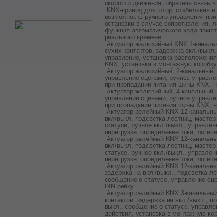
скорости движения, обратная связь в
KNX-привод для штор, стабильная и
возможность ручного управления при 
остановки в случае сопротивления, л
функция автоматического хода памят
реального времени
Актуатор жалюзийный KNX 1-канальн
сухих контактов, задержка вкл./выкл
управление, установка расположения
KNX, установка в монтажную коробку
Актуатор жалюзийный, 2-канальный, 
управление сценами, ручное управле
при пропадании питания шины KNX, н
Актуатор жалюзийный, 4-канальный, 
управление сценами, ручное управле
при пропадании питания шины KNX, н
Актуатор релейный KNX 12-канальн
вкл/выкл, подсветка лестниц, мастер
статусе, ручное вкл./выкл., управле
перегрузке, определение тока, логиче
Актуатор релейный KNX 12-канальн
вкл/выкл, подсветка лестниц, мастер
статусе, ручное вкл./выкл., управле
перегрузке, определение тока, логиче
Актуатор релейный KNX 12-канальны
задержка на вкл./выкл., подсветка ле
сообщение о статусе, управление сце
DIN рейку
Актуатор релейный KNX 3-канальный
контактов, задержка на вкл./выкл., п
выкл., сообщение о статусе, управле
действия, установка в монтажную ко