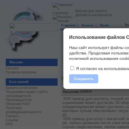
Версия для печати
Добавить в избранное
|
|
Те
О проекте
Каталог
Прайс-
|
лист
Контакты
Использование файлов C
Наш сайт использует файлы co
удобства.
Продолжая пользоват
политикой использования cooki
Магазин
Главная
»
Производители
» Сведения 
Каталог
Я согласен на использовани
Правила магазина
SATION
Сохранить
База знаний
Буклеты и каталоги
Техдокументация с сайта
Продукция SATION
производителя
KNX-привод для роллеты, точный эл
Производители
ограничение может достигать 35 обор
Обучение KNX
позиционирования может достигать ±
Политика
винтовых зубьев обеспечивает тихую
конфиденциальности
дБ
Скачать
KNX-привод для штор с магнитной л
Ссылки
дБ, записи движения после сбоя пита
FAQ
случае сопротивления, легкое нажати