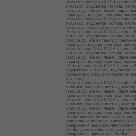
Актуатор релейный KNX 4-канальны
вкл./выкл., подсветка лестниц, маст
статусе, ручное вкл./выкл., управле
перегрузке, определение тока, логиче
Актуатор релейный KNX 4-канальный
вкл./выкл., подсветка лестниц, масте
статусе, управление сценами, логиче
Актуатор релейный KNX 4-канальный
вкл./выкл., подсветка лестниц, масте
статусе, ручное вкл/выкл, управлен
перегрузке, определение тока, логиче
Актуатор релейный KNX 6-канальны
вкл./выкл., подсветка лестниц, маст
статусе, ручное вкл./выкл., управле
перегрузке, определение тока, логиче
Актуатор релейный KNX 8-канальный
задержка на вкл./выкл., подсветка ле
сообщение о статусе, управление сце
DIN рейку
Актуатор релейный KNX 8-канальный
вкл/выкл, подсветка лестниц, мастер
статусе, ручное вкл./выкл., управле
перегрузке, определение тока, логиче
Актуатор релейный KNX 8-канальный
вкл/выкл, подсветка лестниц, мастер
статусе, ручное вкл./выкл., управле
перегрузке, определение тока, логиче
Биологический датчик присутствия, 
определение движение, микродвижен
обнаружения реального присутствия 
2м~3м, диаметр обнаружения движен
обнаружения присутствия 2м~6м