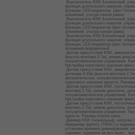
Выключатель KNX 8-кнопочный, упра
функция длительного нажатия, управ
функции, LED-индикатор. Цвет титан
алюминий, ультра-тонкая рамка
Выключатель KNX 8-кнопочный, упра
функция длительного нажатия, управ
функции, LED-индикатор.Цвет поляр
алюминий, ультра-тонкая рамка
Выключатель KNX 8-кнопочный, упра
функция длительного нажатия, управ
функции, LED-индикатор.Цвет поляр
алюминий,безрамочный
Датчик присутствия KNX, микроволно
(высота монтажа 2,7м), режим день/н
полуавтоматическое управление. Кал
Настройка порогового значения яркос
Датчик присутствия KNX, микроволн
детекции 4-10м (высота монтажа 2,7м
автоматическое, полуавтоматическое
порогового значения яркости. Режимы
Датчик присутствия KNX, потолочный
монтажа 2,7м), режим день/ночь, руч
полуавтоматическое управление. Кал
Настройка порогового значения яркос
Датчик присутствия KNX, потолочный
монтажа 2,7м), режим день/ночь, руч
полуавтоматическое управление. Нас
яркости. Режимы master-slave
Диммер KNX 3-канальный, нагрузка 
переднему фронту (TRIAC) и заднему
установка времени диммирования, оп
сценами, задержка на вкл./выкл., пр