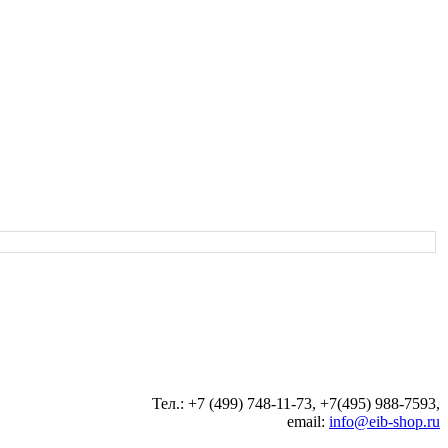
Тел.: +7 (499) 748-11-73, +7(495) 988-7593,
email:
info@eib-shop.ru