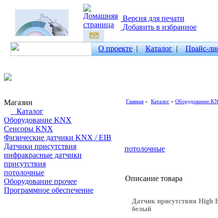
Версия для печати
Добавить в избранное
О проекте
|
Каталог
|
Прайс-ли
Магазин
Главная
»
Каталог
»
Оборудование K
Каталог
Оборудование KNX
Сенсоры KNX
Физические датчики KNX / EIB
Датчики присутствия
потолочные
инфракрасные датчики
присутствия
потолочные
Описание товара
Оборудование прочее
Программное обеспечение
Датчик присутствия High B
Поиск товаров
белый