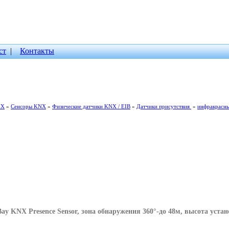
ст
|
Контакты
NX
»
Сенсоры KNX
»
Физические датчики KNX / EIB
»
Датчики присутствия
»
инфракрасны
ay KNX Presence Sensor, зона обнаружения 360°-до 48м, высота уста