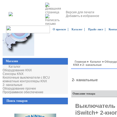
Версия для печати
Добавить в избранное
|
|
|
О проекте
Каталог
Прайс-лист
Конта
Магазин
Главная
»
Каталог
»
Оборудо
KNX
»
2- канальные
Каталог
Оборудование KNX
Сенсоры KNX
Кнопочные выключатели с BCU
2- канальные
комнатные контроллеры KNX
2- канальные
Оборудование прочее
Программное обеспечение
Описание товара
Поиск товаров
Выключатель 
iSwitch+ 2-кн