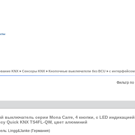
кты
вание KNX
»
Сенсоры KNX
»
Кнопочные выключатели без BCU
»
с интерфейсом
Фильтр по
й выключатель серии Mona Carre, 4 кнопки, с LED индикацией,
су Quick KNX TS4FL-QW, цвет алюминий
ель: Lingg&Janke (Германия)