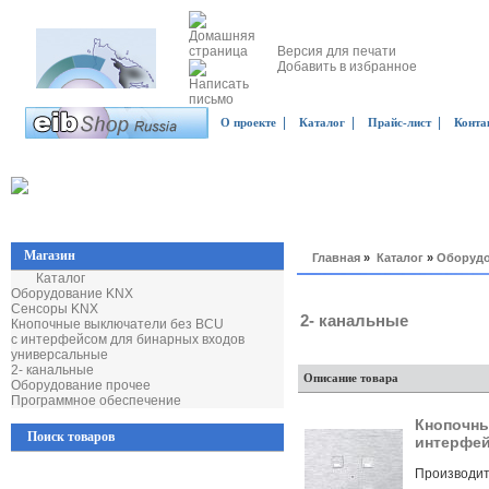
Версия для печати
Добавить в избранное
|
|
|
О проекте
Каталог
Прайс-лист
Конта
Магазин
Главная
»
Каталог
»
Оборудо
Каталог
Оборудование KNX
Сенсоры KNX
2- канальные
Кнопочные выключатели без BCU
с интерфейсом для бинарных входов
универсальные
2- канальные
Описание товара
Оборудование прочее
Программное обеспечение
Кнопочны
Поиск товаров
интерфей
Производит