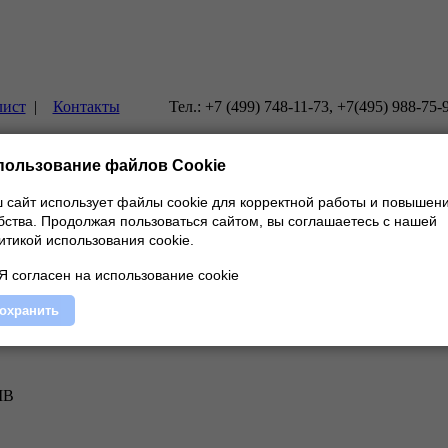
лист
|
Контакты
Тел.: +7 (499) 748-11-73, +7(495) 988-75-
пользование файлов Cookie
 сайт использует файлы cookie для корректной работы и повышен
бства.
Продолжая пользоваться сайтом, вы соглашаетесь с нашей
Jung каталог KNX
итикой использования cookie.
Я согласен на использование cookie
охранить
MB