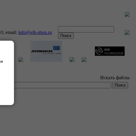
93; email:
info@eib-shop.ru
ия
Искать файлы